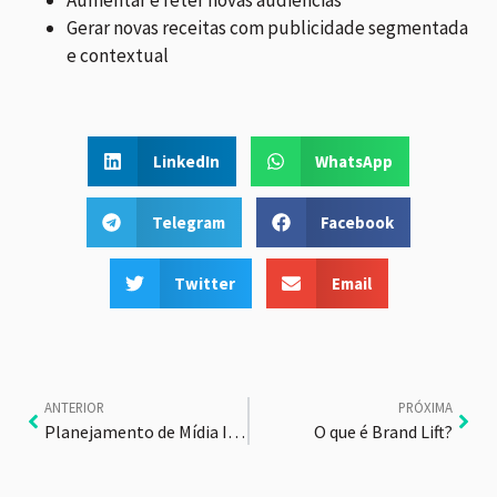
Aumentar e reter novas audiências
Gerar novas receitas com publicidade segmentada
e contextual
LinkedIn
WhatsApp
Telegram
Facebook
Twitter
Email
ANTERIOR
PRÓXIMA
Planejamento de Mídia II – Conceitos-Chave
O que é Brand Lift?