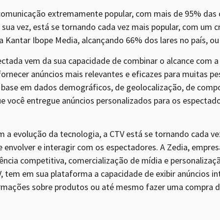
e comunicação extremamente popular, com mais de 95% das
r sua vez, está se tornando cada vez mais popular, com um 
Kantar Ibope Media, alcançando 66% dos lares no país, ou 
ectada vem da sua capacidade de combinar o alcance com a i
ornecer anúncios mais relevantes e eficazes para muitas p
 base em dados demográficos, de geolocalização, de compo
que você entregue anúncios personalizados para os especta
 a evolução da tecnologia, a CTV está se tornando cada vez
envolver e interagir com os espectadores. A Zedia, empresa 
igência competitiva, comercialização de mídia e personaliz
, tem em sua plataforma a capacidade de exibir anúncios i
ormações sobre produtos ou até mesmo fazer uma compra di