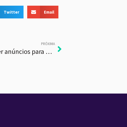
Twitter
Email
PRÓXIMA
4 dicas de como vender anúncios para TV Conectada