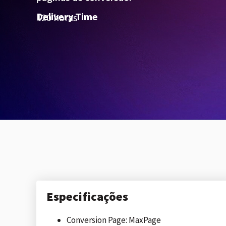
Delivery Time
120 horas
Especificações
Conversion Page: MaxPage