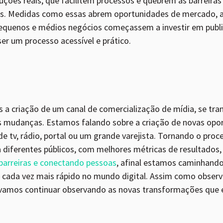
ções reais, que facilitem processos e quebrem as barreiras
s. Medidas como essas abrem oportunidades de mercado, 
 pequenos e médios negócios começassem a investir em publi
 ser um processo acessível e prático.
s a criação de um canal de comercialização de mídia, se t
s mudanças. Estamos falando sobre a criação de novas opo
e tv, rádio, portal ou um grande varejista. Tornando o pro
 a diferentes públicos, com melhores métricas de resultados
barreiras e conectando pessoas
, afinal estamos caminhando 
cada vez mais rápido no mundo digital. Assim como obser
 vamos continuar observando as novas transformações que es