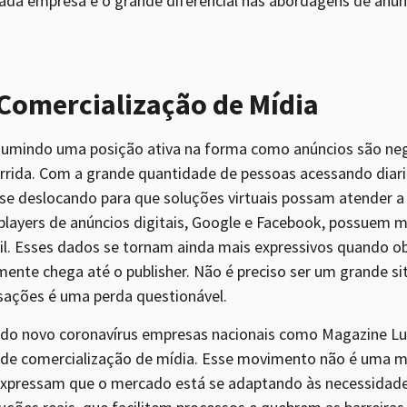
cada empresa é o grande diferencial nas abordagens de an
Comercialização de Mídia
sumindo uma posição ativa na forma como anúncios são ne
rida. Com a grande quantidade de pessoas acessando diari
e deslocando para que soluções virtuais possam atender a 
players de anúncios digitais, Google e Facebook, possuem 
il. Esses dados se tornam ainda mais expressivos quando
mente chega até o publisher. Não é preciso ser um grande si
sações é uma perda questionável.
o novo coronavírus empresas nacionais como Magazine Luiz
de comercialização de mídia. Esse movimento não é uma me
expressam que o mercado está se adaptando às necessidad