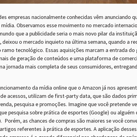
des empresas nacionalmente conhecidas vêm anunciando q
 mídia. Observamos esse movimento no mercado internacio
do que a publicidade seria o mais novo pilar da instituição
, deixou o mercado inquieto na última semana, quando a red
 ramo tecnológico. Essas aquisições marcam a entrada do
canais de geração de conteúdos e uma plataforma de comerci
a jornada mais completa de seus consumidores, entregand
ncionamento da mídia online que o Amazon já nos apresent
 acessos, utilizam de first-party data, que são dados prim
venda, pesquisa e promoções. Imagine que você pretende ve
que pesquisa sobre prática de esportes (Google) ou alguém 
k). Porém, as chances de compras são maiores se você con
 artigos referentes à prática de esportes. A aplicação desse