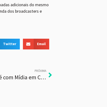
camadas adicionais do mesmo
enda dos broadcasters e
Twitter
Email
PRÓXIMA
Zedia participa do Café com Mídia em Curitiba