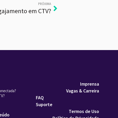
PRÓXIMA
ngajamento em CTV?
Imprensa
Vagas & Carreira
onectada?
TV?
FAQ
Suporte
Termos de Uso
teúdo